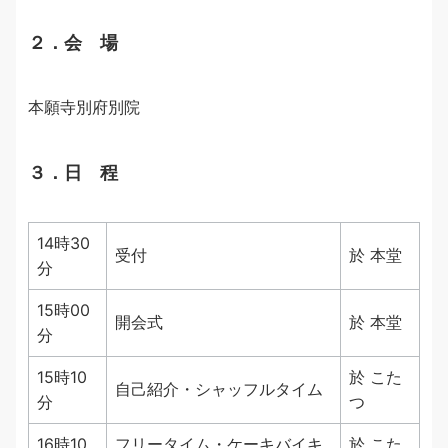
２．会 場
本願寺別府別院
３．日 程
14時30
受付
於 本堂
分
15時00
開会式
於 本堂
分
15時10
於 こた
自己紹介・シャッフルタイム
分
つ
16時10
フリータイム・ケーキバイキ
於 こた