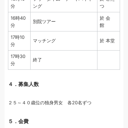
分
ング
つ
16時40
於 会
別院ツアー
分
館
17時10
マッチング
於 本堂
分
17時30
終了
分
４．募集人数
２５～４０歳位の独身男女 各20名ずつ
５．会費