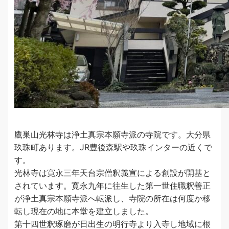
鷹巣山光林寺は浄土真宗本願寺派の寺院です。大分県
玖珠町あります。JR豊後森駅や玖珠インターの近くで
す。
光林寺は寛永三年天台宗僧釈義宣による創設が開基と
されています。寛永九年に往生した第一世住職釈善正
が浄土真宗本願寺派へ転派し、寺院の所在は何度か移
転し現在の地に本堂を建立しました。
第十四世釈琢磨が日出生の明行寺より入寺し地域に根