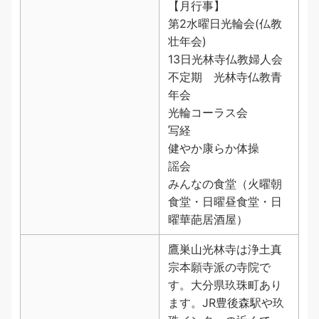
【月行事】
第2水曜日光輪会(仏教
壮年会)
13日光林寺仏教婦人会
不定期 光林寺仏教青
年会
光輪コーラス会
写経
健やか康らか体操
謡会
みんなの食堂（火曜朝
食堂・日曜昼食堂・日
曜華葩居酒屋）
鷹巣山光林寺は浄土真
宗本願寺派の寺院で
す。大分県玖珠町あり
ます。JR豊後森駅や玖