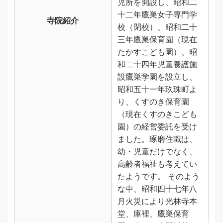
児所を開設し、昭和二
十二年鷹巣女子専門学
寺院紹介
校（閉校）、昭和二十
三年鷹巣保育園（現在
たかすこども園）、昭
和二十四年児童養護施
設鷹巣学園を設立し、
昭和五十一年玖珠町よ
り、くすのき保育園
（現在くすのきこども
園）の経営委託を受け
ました。琢磨住職は、
幼・児童だけでなく、
高齢者福祉も考えてい
たようです。 そのよう
な中、昭和四十七年八
月火災により光林寺本
堂、庫裡、鷹巣保育