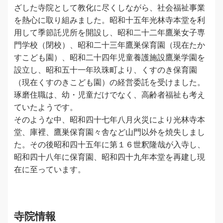
ざした寺院として教化に尽くしながら、社会福祉事業
を熱心に取り組みました。昭和十五年光林寺本堂を利
用して季節託児所を開設し、昭和二十二年鷹巣女子専
門学校（閉校）、昭和二十三年鷹巣保育園（現在たか
すこども園）、昭和二十四年児童養護施設鷹巣学園を
設立し、昭和五十一年玖珠町より、くすのき保育園
（現在くすのきこども園）の経営委託を受けました。
琢磨住職は、幼・児童だけでなく、高齢者福祉も考え
ていたようです。
そのような中、昭和四十七年八月火災により光林寺本
堂、庫裡、鷹巣保育園々舎など山門以外を焼失しまし
た。その後昭和四十五年に第１６世釈隆哉が入寺し、
昭和四十八年に保育園、昭和四十九年本堂を再建し現
在に至っています。
寺院情報