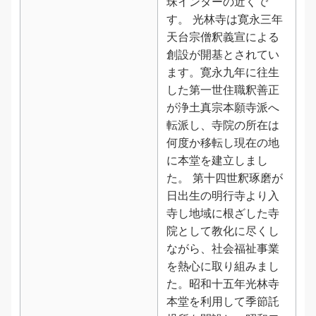
珠インターの近くで
す。 光林寺は寛永三年
天台宗僧釈義宣による
創設が開基とされてい
ます。寛永九年に往生
した第一世住職釈善正
が浄土真宗本願寺派へ
転派し、寺院の所在は
何度か移転し現在の地
に本堂を建立しまし
た。 第十四世釈琢磨が
日出生の明行寺より入
寺し地域に根ざした寺
院として教化に尽くし
ながら、社会福祉事業
を熱心に取り組みまし
た。昭和十五年光林寺
本堂を利用して季節託