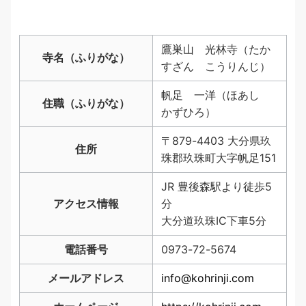
鷹巣山 光林寺（たか
寺名（ふりがな）
すざん こうりんじ）
帆足 一洋（ほあし
住職（ふりがな）
かずひろ）
〒879-4403 大分県玖
住所
珠郡玖珠町大字帆足151
JR 豊後森駅より徒歩5
アクセス情報
分
大分道玖珠IC下車5分
電話番号
0973-72-5674
メールアドレス
info@kohrinji.com