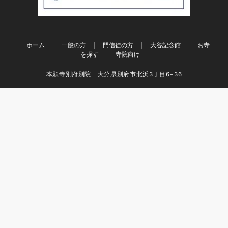
ホーム
一般の方
門信徒の方
大谷記念館
お寺
を探す
寺院向け
本願寺別府別院 大分県別府市北浜3丁目6−36