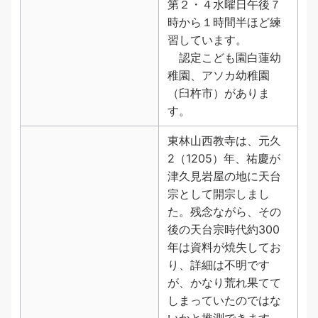
第２・４水曜日午後７
時から１時間半ほど練
習しています。
認定こども園白蓮幼
稚園、アソカ幼稚園
（臼杵市）がありま
す。
東林山西教寺は、元久
2（1205）年、祐慶が
津久見岩屋の地に天台
宗として開宗しまし
た。残念ながら、その
後の天台宗時代約300
年は資料が焼失してお
り、詳細は不明です
が、かなり荒れ果てて
しまっていたのではな