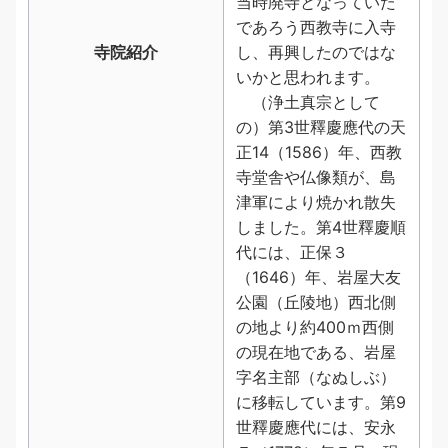
当時廃寺となっていた
であろう西教寺に入寺
寺院紹介
し、再興したのではな
いかと思われます。
（浄土真宗として
の）第3世釋慶應代の天
正14（1586）年、西教
寺堂舎や仏像類が、島
津軍により焼かれ散失
しました。第4世釋慶順
代には、正保３
（1646）年、岩屋大友
公園（丘陵地）西北側
の地より約400ｍ西側
の現在地である、岩屋
字名主部（なぬしぶ）
に移転しています。第9
世釋慶應代には、安永