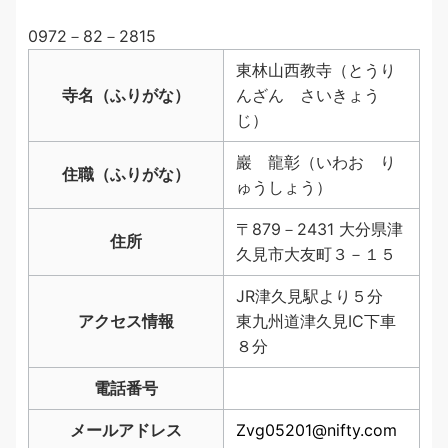
0972－82－2815
東林山西教寺（とうり
寺名（ふりがな）
んざん さいきょう
じ）
巖 龍彰（いわお り
住職（ふりがな）
ゅうしょう）
〒879－2431 大分県津
住所
久見市大友町３－１５
JR津久見駅より５分
アクセス情報
東九州道津久見IC下車
８分
電話番号
メールアドレス
Zvg05201@nifty.com