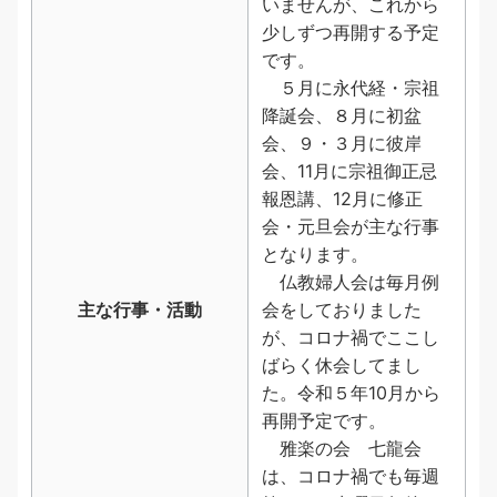
いませんが、これから
少しずつ再開する予定
です。
５月に永代経・宗祖
降誕会、８月に初盆
会、９・３月に彼岸
会、11月に宗祖御正忌
報恩講、12月に修正
会・元旦会が主な行事
となります。
仏教婦人会は毎月例
主な行事・活動
会をしておりました
が、コロナ禍でここし
ばらく休会してまし
た。令和５年10月から
再開予定です。
雅楽の会 七龍会
は、コロナ禍でも毎週