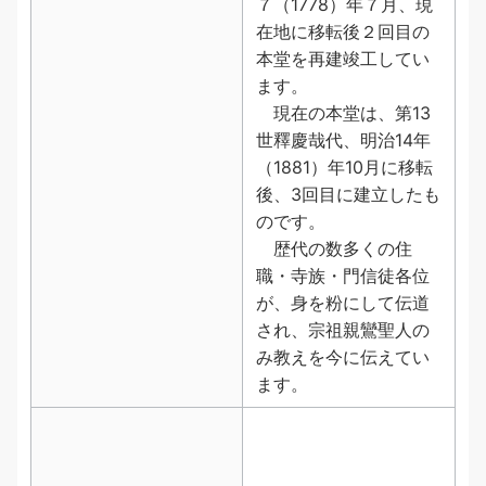
７（1778）年７月、現
在地に移転後２回目の
本堂を再建竣工してい
ます。
現在の本堂は、第13
世釋慶哉代、明治14年
（1881）年10月に移転
後、3回目に建立したも
のです。
歴代の数多くの住
職・寺族・門信徒各位
が、身を粉にして伝道
され、宗祖親鸞聖人の
み教えを今に伝えてい
ます。