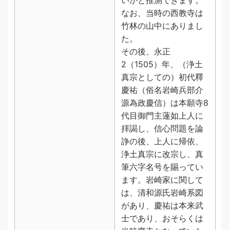
いかと推測できます。
なお、当時の西教寺は
竹林の山中にありまし
た。
その後、永正
2（1505）年、（浄土
真宗としての）初代釋
慶祐（俗名岩崎兵部介
源為政慶信）は本願寺8
代目御門主蓮如上人に
拝謁し、信心問題を論
諍の後、上人に帰依、
浄土真宗に改宗し、真
筆六字名号を賜ってい
ます。岩崎家に関して
は、清和源氏岩崎系図
があり、慶祐は本来武
士であり、おそらくは